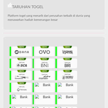
TARUHAN TOGEL
Platform togel yang menarik dari perusahan terbaik di dunia yang
menawarkan hadiah kemenangan besar