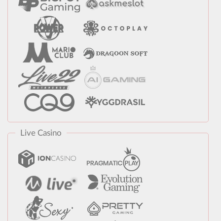
Live Casino